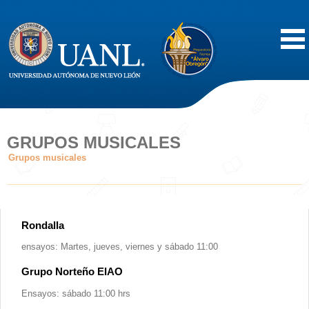
Inicio
Acerca de
GRUPOS MUSICALES
Grupos musicales
Oferta Educativa
Vida Estudiantil
Rondalla
Servicios
ensayos: Martes, jueves, viernes y sábado 11:00
Grupo Norteño EIAO
Difusión
Ensayos: sábado 11:00 hrs